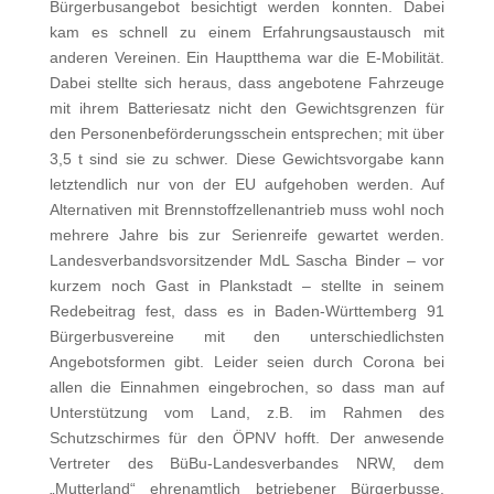
Bürgerbusangebot besichtigt werden konnten. Dabei
kam es schnell zu einem Erfahrungsaustausch mit
anderen Vereinen. Ein Hauptthema war die E-Mobilität.
Dabei stellte sich heraus, dass angebotene Fahrzeuge
mit ihrem Batteriesatz nicht den Gewichtsgrenzen für
den Personenbeförderungsschein entsprechen; mit über
3,5 t sind sie zu schwer. Diese Gewichtsvorgabe kann
letztendlich nur von der EU aufgehoben werden. Auf
Alternativen mit Brennstoffzellenantrieb muss wohl noch
mehrere Jahre bis zur Serienreife gewartet werden.
Landesverbandsvorsitzender MdL Sascha Binder – vor
kurzem noch Gast in Plankstadt – stellte in seinem
Redebeitrag fest, dass es in Baden-Württemberg 91
Bürgerbusvereine mit den unterschiedlichsten
Angebotsformen gibt. Leider seien durch Corona bei
allen die Einnahmen eingebrochen, so dass man auf
Unterstützung vom Land, z.B. im Rahmen des
Schutzschirmes für den ÖPNV hofft. Der anwesende
Vertreter des BüBu-Landesverbandes NRW, dem
„Mutterland“ ehrenamtlich betriebener Bürgerbusse,