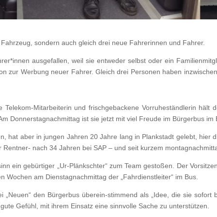
s Fahrzeug, sondern auch gleich drei neue Fahrerinnen und Fahrer.
hrer*innen ausgefallen, weil sie entweder selbst oder ein Familienmit
ktion zur Werbung neuer Fahrer. Gleich drei Personen haben inzwisc
 Telekom-Mitarbeiterin und frischgebackene Vorruheständlerin hält d
m Donnerstagnachmittag ist sie jetzt mit viel Freude im Bürgerbus im 
n, hat aber in jungen Jahren 20 Jahre lang in Plankstadt gelebt, hier 
 er Rentner- nach 34 Jahren bei SAP – und seit kurzem montagnachmit
tsinn ein gebürtiger „Ur-Plänkschter“ zum Team gestoßen. Der Vorsitz
igen Wochen am Dienstagnachmittag der „Fahrdienstleiter“ im Bus.
ei „Neuen“ den Bürgerbus überein-stimmend als „Idee, die sie sofort 
e Gefühl, mit ihrem Einsatz eine sinnvolle Sache zu unterstützen.