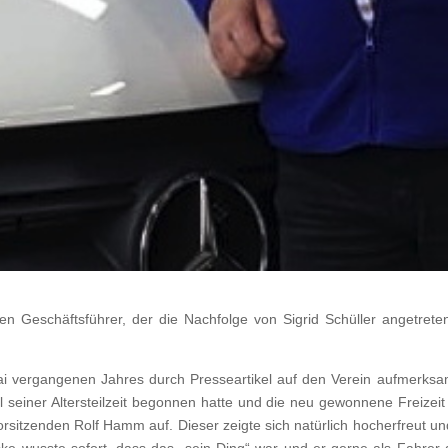
n Geschäftsführer, der die Nachfolge von Sigrid Schüller angetret
Mai vergangenen Jahres durch Presseartikel auf den Verein aufmerksa
 seiner Altersteilzeit begonnen hatte und die neu gewonnene Freizeit si
sitzenden Rolf Hamm auf. Dieser zeigte sich natürlich hocherfreut und
ske wusste sofort, dass das „sein Ding“ war und er gerne als Fahrer d