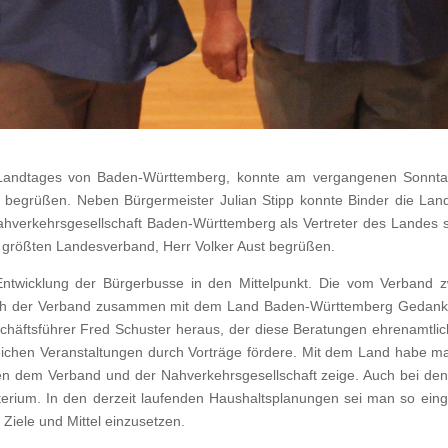
s Landtages von Baden-Württemberg, konnte am vergangenen Sonntag
begrüßen. Neben Bürgermeister Julian Stipp konnte Binder die Land
Nahverkehrsgesellschaft Baden-Württemberg als Vertreter des Lande
 größten Landesverband, Herr Volker Aust begrüßen.
e Entwicklung der Bürgerbusse in den Mittelpunkt. Die vom Verband 
 sich der Verband zusammen mit dem Land Baden-Württemberg Gedank
eschäftsführer Fred Schuster heraus, der diese Beratungen ehrenamtl
eichen Veranstaltungen durch Vorträge fördere. Mit dem Land habe m
hen dem Verband und der Nahverkehrsgesellschaft zeige. Auch bei de
sterium. In den derzeit laufenden Haushaltsplanungen sei man so ein
Ziele und Mittel einzusetzen.