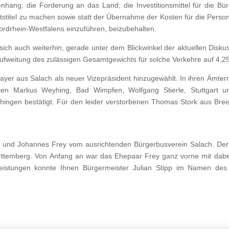
ang, die Forderung an das Land, die Investitionsmittel für die Bür
tstitel zu machen sowie statt der Übernahme der Kosten für die Perso
rdrhein-Westfalens einzuführen, beizubehalten.
ich auch weiterhin, gerade unter dem Blickwinkel der aktuellen Diskus
itung des zulässigen Gesamtgewichts für solche Verkehre auf 4,25 t
r aus Salach als neuer Vizepräsident hinzugewählt. In ihren Ämtern
ten Markus Weyhing, Bad Wimpfen, Wolfgang Stierle, Stuttgart u
hingen bestätigt. Für den leider verstorbenen Thomas Stork aus Br
 und Johannes Frey vom ausrichtenden Bürgerbusverein Salach. Der 
ttemberg. Von Anfang an war das Ehepaar Frey ganz vorne mit dabei,
Leistungen konnte Ihnen Bürgermeister Julian Stipp im Namen de